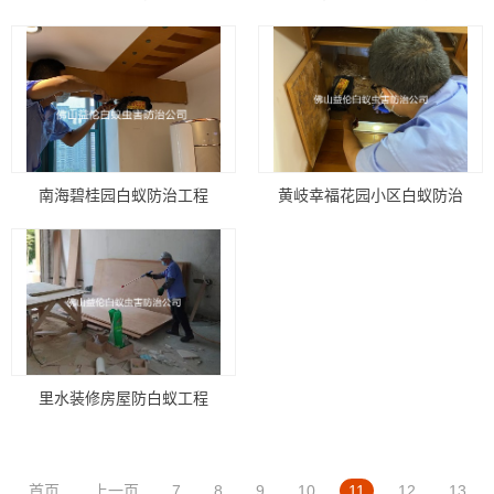
南海碧桂园白蚁防治工程
黄岐幸福花园小区白蚁防治
里水装修房屋防白蚁工程
首页
上一页
7
8
9
10
11
12
13