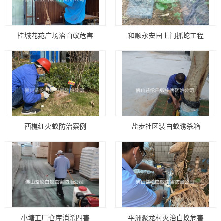
桂城花苑广场治白蚁危害
和顺永安园上门抓蛇工程
西樵红火蚁防治案例
盐步社区装白蚁诱杀箱
小塘工厂仓库消杀四害
平洲聚龙村灭治白蚁危害