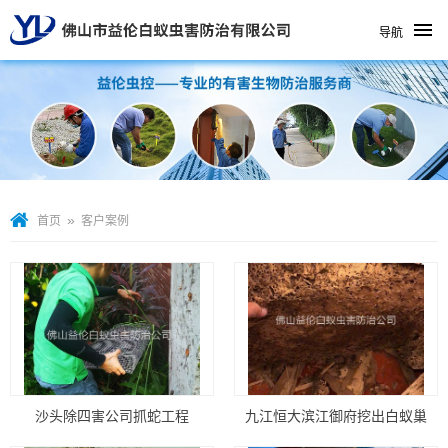
导航
»
首页
客户案例
沙头除四害公司抓蛇工程
九江恒大滨江御府挖出白蚁巢