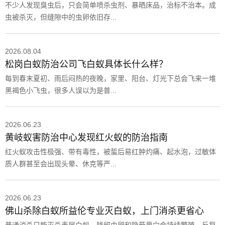
不少人发现臭虫后，只会简单喷杀虫剂、暴晒床品，治标不治本。成
虫被杀灭，但缝隙中的虫卵依旧存...
2026.08.04
松岗白蚁防治公司飞白蚁具体长什么样？
每到春末夏初、雨后闷热的夜晚，家里、阳台、灯光下总会飞来一堆
黑褐色小飞虫，很多人误以为是普...
2026.06.23
黄岐蚁害防治中心发现红火蚁的防治指南
红火蚁攻击性极强、带有毒性，被蜇后易红肿灼痛、起水泡，过敏体
质人群甚至会出现头晕、休克等严...
2026.06.23
佛山杀除白蚁所益伦专业灭白蚁，上门消杀更省心