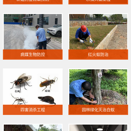
1
病媒生物防控
红火蚁防治
四害消杀工程
园林绿化灭治白蚁