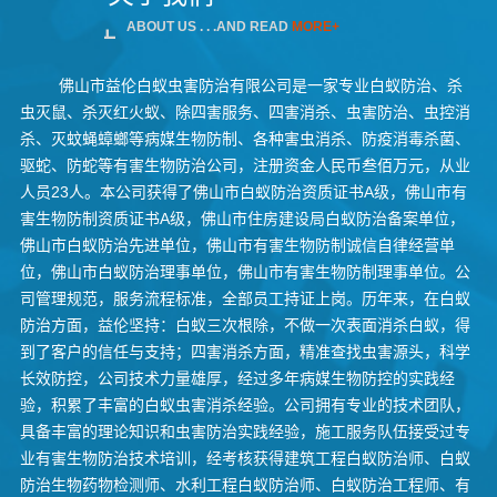
ABOUT US . . .AND READ
MORE+
佛山市益伦白蚁虫害防治有限公司是一家专业白蚁防治、杀
虫灭鼠、杀灭红火蚁、除四害服务、四害消杀、虫害防治、虫控消
杀、灭蚊蝇蟑螂等病媒生物防制、各种害虫消杀、防疫消毒杀菌、
驱蛇、防蛇等有害生物防治公司，注册资金人民币叁佰万元，从业
人员23人。本公司获得了佛山市白蚁防治资质证书A级，佛山市有
害生物防制资质证书A级，佛山市住房建设局白蚁防治备案单位，
佛山市白蚁防治先进单位，佛山市有害生物防制诚信自律经营单
位，佛山市白蚁防治理事单位，佛山市有害生物防制理事单位。公
司管理规范，服务流程标准，全部员工持证上岗。历年来，在白蚁
防治方面，益伦坚持：白蚁三次根除，不做一次表面消杀白蚁，得
到了客户的信任与支持；四害消杀方面，精准查找虫害源头，科学
长效防控，公司技术力量雄厚，经过多年病媒生物防控的实践经
验，积累了丰富的白蚁虫害消杀经验。公司拥有专业的技术团队，
具备丰富的理论知识和虫害防治实践经验，施工服务队伍接受过专
业有害生物防治技术培训，经考核获得建筑工程白蚁防治师、白蚁
防治生物药物检测师、水利工程白蚁防治师、白蚁防治工程师、有