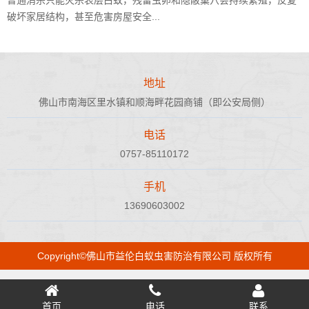
普通消杀只能灭杀表层白蚁，残留虫卵和隐蔽巢穴会持续繁殖，反复
破坏家居结构，甚至危害房屋安全...
地址
佛山市南海区里水镇和顺海畔花园商铺（即公安局侧）
电话
0757-85110172
手机
13690603002
Copyright©佛山市益伦白蚁虫害防治有限公司 版权所有
首页
电话
联系