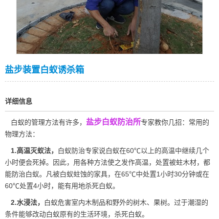
盐步装置白蚁诱杀箱
详细信息
盐步白蚁防治所
白蚁的管理方法有许多，
专家教你几招：常用的
物理方法：
1.高温灭蚁法，
白蚁防治专家说白蚁在60℃以上的高温中继续几个
小时便会死掉。因此，用各种方法使之发作高温，处置被蛀木材，都
能
防治白蚁
。凡被白蚁蛀蚀的家具，在65℃中处置1小时30分钟或在
60℃处置4小时，能有用地杀死白蚁。
2.水浸法，
白蚁危害室内木制品和野外的树木、果树。过于潮湿的
条件能够改动白蚁原有的生活环境，杀死白蚁。