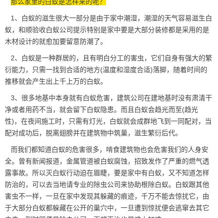
那么家里的白蚁是怎样来的呢？
1、白蚁的滋生很大一部分是由于家中潮湿，潮湿的天气容易滋生白
蚁，和顺验收白蚁公司提示特别是家中要是大部分装修都是采用的是
木材设计的就愈加要留意防潮了。
2、白蚁是一种群居的，且有明白分工的
害虫
，它们自身有强大的繁
衍能力，只需一找到合适的地方(温度和湿度合适)落脚，随着时间的
推移就会产生出上千上万的白蚁。
3、很多地基中本身就有白蚁危害，建筑公司在建地基时没有肃清干
净或者用药不当，就会留下白蚁隐患。而且白蚁会趋光而至(趋光
性)，在
夜间施工
时，只需有灯光，白蚁就会成群地飞到一同配对，当
配对成功后，脱离翅膀并在建筑物中筑巢，滋生繁衍后代。
而我们都知道白蚁的危害很多，啃食建筑物也会危害我们的人身安
全。曾有新闻报道，金属管道被白蚁腐蚀，招致发作了严重的燃气透
露事故。所以灭白蚁行动迫在眉睫，要是家中有白蚁，又不知道怎样
防治的，可以去当地请专业的除虫公司来协助根除白蚁。白蚁跟其他
害虫不一样，一旦在家中发现其躲藏的痕迹，千万不能去惊扰它，由
于大部分白蚁都躲藏在公开的巢穴中，一旦遭到惊扰便会逃窜去
其它