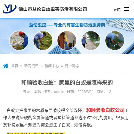
导航
»
»
»
首页
新闻资讯
新闻中心
行业动态
和顺验收白蚁：家里的白蚁是怎样来的
来源：本站
作者：admin
日期：2026/3/11
浏览：
12
和顺验收白蚁公司
白蚁会把家里的木质东西啃咬得全部毁坏，
工
作人员说坚硬的金属管道或者塑料管道都逃不过它们的魔爪，很多朋
友都说家里不知道为何会滋生了白蚁，烦恼得很。